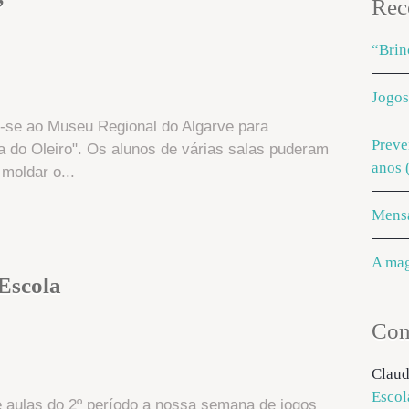
”
Rec
“Brin
Jogos
m-se ao Museu Regional do Algarve para
Preve
a do Oleiro". Os alunos de várias salas puderam
anos 
moldar o...
Mens
A mag
Escola
Com
Claud
Escol
 aulas do 2º período a nossa semana de jogos