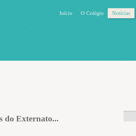
Início
O Colégio
Notícias
 do Externato...