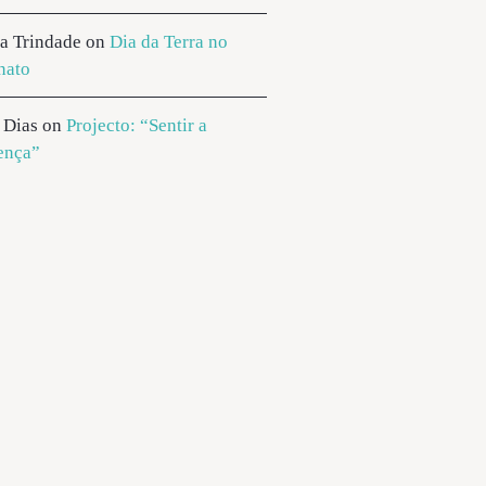
ia Trindade
on
Dia da Terra no
nato
 Dias
on
Projecto: “Sentir a
ença”