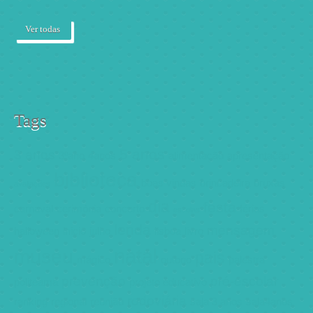
Ver todas
Tags
5 anos
3 anos
3ºano
4anos
alimentação
apresentação
biblioteca
boas vindas
brincadeira
bruxas
avaliações
dia
festa
carnaval
cerimónia
concerto
férias
escolas
lenda
mensagem
halloween
inicio
julho
lisboa
livro
natal
museu
pais
mágico
outono
palestra
prevenção
pré-escolar
politeama
projeto educativo
rodoviária
ranking
regional
reunião
sala 3 anos
sala4anos