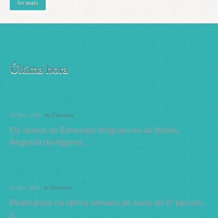
ler mais
Última hora
"Brincar com o Barro"
19 May, 2026
by
Externato
Os alunos do Externato dirigiram-se ao Museu
Regional do Algarve…
Jogos Tradicionais na Escola
13 Apr, 2026
by
Externato
Realizámos na última semana de aulas do 2º período
a…