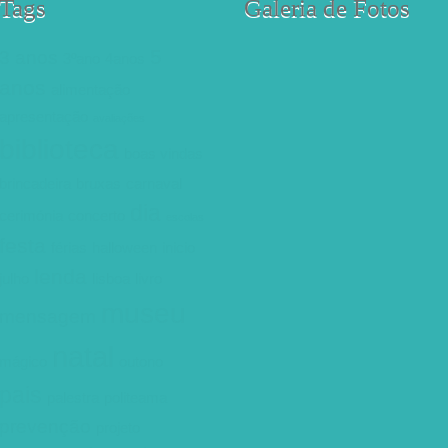
Tags
Galeria de Fotos
5
3 anos
3ºano
4anos
anos
alimentação
apresentação
avaliações
biblioteca
boas vindas
brincadeira
bruxas
carnaval
dia
cerimónia
concerto
escolas
festa
férias
halloween
inicio
lenda
julho
lisboa
livro
museu
mensagem
natal
mágico
outono
pais
palestra
politeama
prevenção
projeto