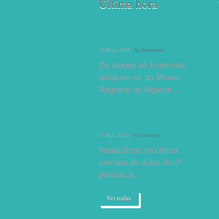
Última hora
"Brincar com o Barro"
19 May, 2026
by
Externato
Os alunos do Externato
dirigiram-se ao Museu
Regional do Algarve…
Jogos Tradicionais na Escola
13 Apr, 2026
by
Externato
Realizámos na última
semana de aulas do 2º
período a…
Ver todas