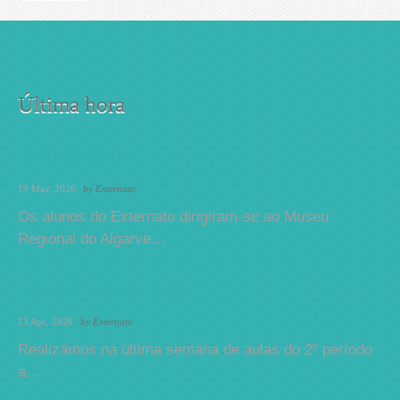
Última hora
"Brincar com o Barro"
19 May, 2026
by
Externato
Os alunos do Externato dirigiram-se ao Museu
Regional do Algarve…
Jogos Tradicionais na Escola
13 Apr, 2026
by
Externato
Realizámos na última semana de aulas do 2º período
a…