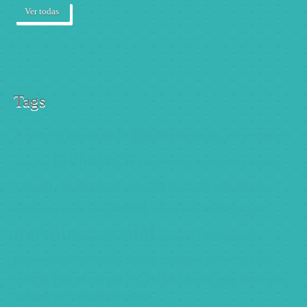
Ver todas
Tags
5 anos
3 anos
3ºano
4anos
alimentação
apresentação
biblioteca
boas vindas
brincadeira
bruxas
avaliações
dia
festa
carnaval
cerimónia
concerto
férias
escolas
lenda
mensagem
halloween
inicio
julho
lisboa
livro
natal
museu
pais
mágico
outono
palestra
prevenção
pré-escolar
politeama
projeto educativo
rodoviária
ranking
regional
reunião
sala 3 anos
sala4anos
semana
terra
trabalhos
árvore