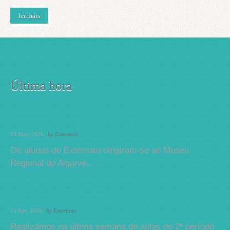
ler mais
Última hora
"Brincar com o Barro"
19 May, 2026
by
Externato
Os alunos do Externato dirigiram-se ao Museu
Regional do Algarve…
Jogos Tradicionais na Escola
13 Apr, 2026
by
Externato
Realizámos na última semana de aulas do 2º período