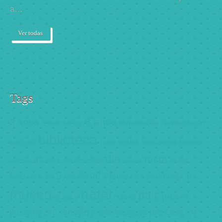
a…
Ver todas
Tags
5 anos
3 anos
3ºano
4anos
alimentação
apresentação
biblioteca
boas vindas
brincadeira
bruxas
avaliações
dia
festa
carnaval
cerimónia
concerto
férias
escolas
lenda
mensagem
halloween
inicio
julho
lisboa
livro
natal
museu
pais
mágico
outono
palestra
prevenção
pré-escolar
politeama
projeto educativo