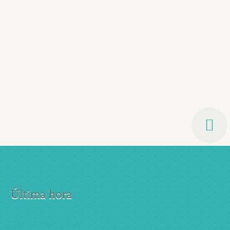
“O Externato é a prova que o equilíbrio entre
disciplina e afetos é o que mais contribui
para o sucesso das aprendizagens e para a
estruturação da relação dos alunos com a
Escola.”
Última hora
"Brincar com o Barro"