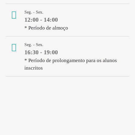
Seg. - Sex.
12:00 - 14:00
* Período de almoço
Seg. - Sex.
16:30 - 19:00
* Período de prolongamento para os alunos
inscritos
“Gostar de aprender e gostar da escola.
Queríamos isso para a nossa filha e