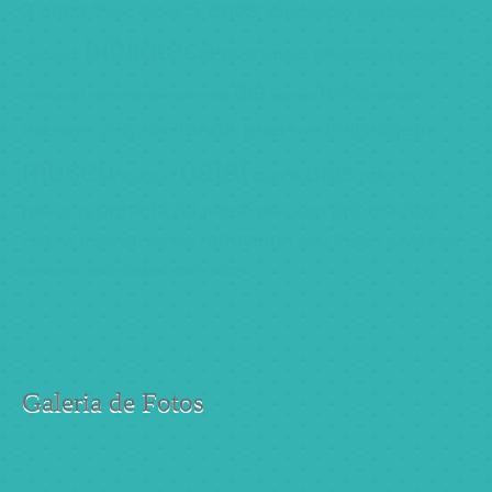
5 anos
3 anos
3ºano
4anos
alimentação
apresentação
biblioteca
boas vindas
brincadeira
bruxas
avaliações
dia
festa
carnaval
cerimónia
concerto
férias
escolas
lenda
mensagem
halloween
inicio
julho
lisboa
livro
natal
museu
pais
mágico
outono
palestra
prevenção
pré-escolar
politeama
projeto educativo
rodoviária
ranking
regional
reunião
sala 3 anos
sala4anos
semana
terra
trabalhos
árvore
Galeria de Fotos