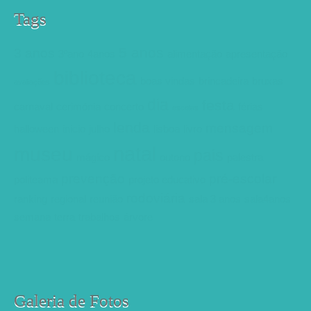
Tags
5 anos
3 anos
3ºano
4anos
alimentação
apresentação
biblioteca
boas vindas
brincadeira
bruxas
avaliações
dia
festa
carnaval
cerimónia
concerto
férias
escolas
lenda
mensagem
halloween
inicio
julho
lisboa
livro
natal
museu
pais
mágico
outono
palestra
prevenção
pré-escolar
politeama
projeto educativo
rodoviária
ranking
regional
reunião
sala 3 anos
sala4anos
semana
terra
trabalhos
árvore
Galeria de Fotos