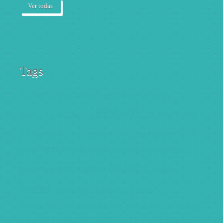
Ver todas
Tags
5 anos
3 anos
3ºano
4anos
alimentação
biblioteca
apresentação
boas vindas
avaliações
dia
brincadeira
bruxas
carnaval
cerimónia
concerto
festa
lenda
férias
halloween
inicio
julho
escolas
museu
mensagem
lisboa
livro
mágico
natal
pais
outono
palestra
politeama
prevenção
pré-escolar
projeto educativo
ranking
rodoviária
regional
reunião
sala 3 anos
sala4anos