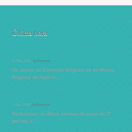
Última hora
"Brincar com o Barro"
19 May, 2026
by
Externato
Os alunos do Externato dirigiram-se ao Museu
Regional do Algarve…
Jogos Tradicionais na Escola
13 Apr, 2026
by
Externato
Realizámos na última semana de aulas do 2º
período a…