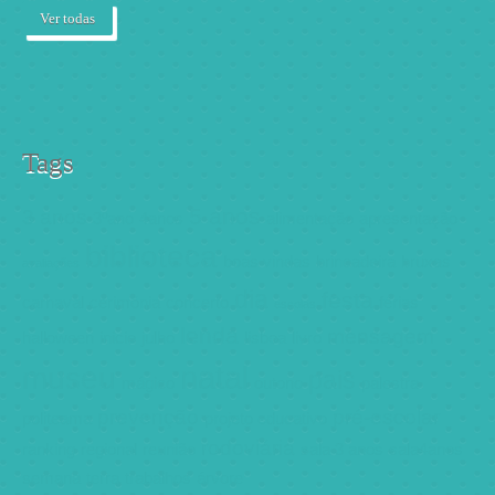
Ver todas
Tags
5 anos
3 anos
3ºano
4anos
alimentação
apresentação
biblioteca
boas vindas
brincadeira
bruxas
avaliações
dia
festa
carnaval
cerimónia
concerto
férias
escolas
lenda
mensagem
halloween
inicio
julho
lisboa
livro
natal
museu
pais
mágico
outono
palestra
prevenção
pré-escolar
politeama
projeto educativo
rodoviária
ranking
regional
reunião
sala 3 anos
sala4anos
semana
terra
trabalhos
árvore