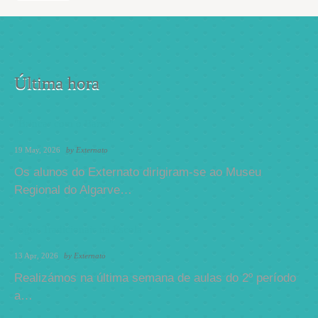
Última hora
"Brincar com o Barro"
19 May, 2026
by
Externato
Os alunos do Externato dirigiram-se ao Museu
Regional do Algarve…
Jogos Tradicionais na Escola
13 Apr, 2026
by
Externato
Realizámos na última semana de aulas do 2º período
a…