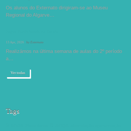
Os alunos do Externato dirigiram-se ao Museu
Regional do Algarve…
Jogos Tradicionais na Escola
13 Apr, 2026
by
Externato
Realizámos na última semana de aulas do 2º período
a…
Ver todas
Tags
5 anos
3 anos
3ºano
4anos
alimentação
apresentação