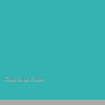
biblioteca
boas vindas
brincadeira
bruxas
avaliações
dia
festa
carnaval
cerimónia
concerto
férias
escolas
lenda
mensagem
halloween
inicio
julho
lisboa
livro
natal
museu
pais
mágico
outono
palestra
prevenção
pré-escolar
politeama
projeto educativo
rodoviária
ranking
regional
reunião
sala 3 anos
sala4anos
semana
terra
trabalhos
árvore
Galeria de Fotos