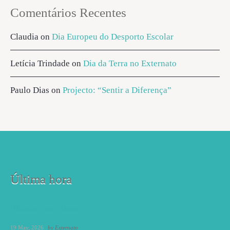
Comentários Recentes
Claudia
on
Dia Europeu do Desporto Escolar
Letícia Trindade
on
Dia da Terra no Externato
Paulo Dias
on
Projecto: “Sentir a Diferença”
Última hora
"Brincar com o Barro"
19 May, 2026
by
Externato