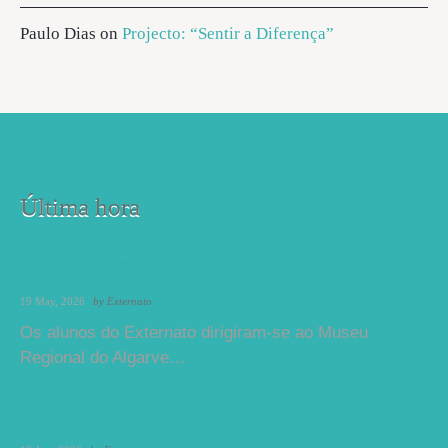
Paulo Dias
on
Projecto: “Sentir a Diferença”
Última hora
"Brincar com o Barro"
19 May, 2026
by
Externato
Os alunos do Externato dirigiram-se ao Museu
Regional do Algarve…
Jogos Tradicionais na Escola