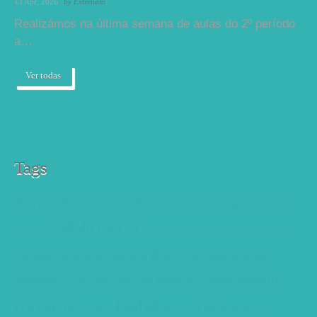
13 Apr, 2026
by
Externato
Realizámos na última semana de aulas do 2º período
a…
Ver todas
Tags
5 anos
3 anos
3ºano
4anos
alimentação
apresentação
biblioteca
boas vindas
brincadeira
bruxas
avaliações
dia
festa
carnaval
cerimónia
concerto
férias
escolas
lenda
mensagem
halloween
inicio
julho
lisboa
livro
natal
museu
pais
mágico
outono
palestra