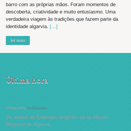
barro com as próprias mãos. Foram momentos de
descoberta, criatividade e muito entusiasmo. Uma
verdadeira viagem às tradições que fazem parte da
identidade algarvia.
[…]
ler mais
Última hora
"Brincar com o Barro"
19 May, 2026
by
Externato
Os alunos do Externato dirigiram-se ao Museu
Regional do Algarve…