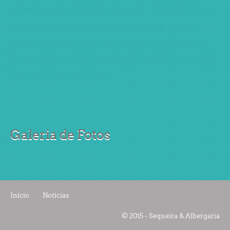
lenda
mensagem
halloween
inicio
julho
lisboa
livro
natal
museu
pais
mágico
outono
palestra
prevenção
pré-escolar
politeama
projeto educativo
rodoviária
ranking
regional
reunião
sala 3 anos
sala4anos
semana
terra
trabalhos
árvore
Galeria de Fotos
Início
Notícias
© 2015 - Sequeira & Albergaria