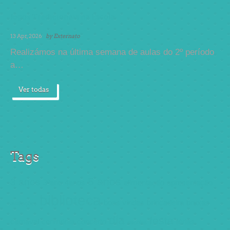
Jogos Tradicionais na Escola
13 Apr, 2026
by
Externato
Realizámos na última semana de aulas do 2º período
a…
Ver todas
Tags
5 anos
3 anos
3ºano
4anos
alimentação
apresentação
biblioteca
boas vindas
brincadeira
bruxas
avaliações
dia
festa
carnaval
cerimónia
concerto
férias
escolas