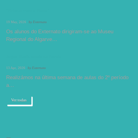
"Brincar com o Barro"
19 May, 2026
by
Externato
Os alunos do Externato dirigiram-se ao Museu
Regional do Algarve…
Jogos Tradicionais na Escola
13 Apr, 2026
by
Externato
Realizámos na última semana de aulas do 2º período
a…
Ver todas