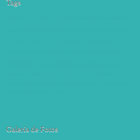
Tags
5 anos
3 anos
3ºano
4anos
alimentação
apresentação
biblioteca
boas vindas
brincadeira
bruxas
avaliações
dia
festa
carnaval
cerimónia
concerto
férias
escolas
lenda
mensagem
halloween
inicio
julho
lisboa
livro
natal
museu
pais
mágico
outono
palestra
prevenção
pré-escolar
politeama
projeto educativo
rodoviária
ranking
regional
reunião
sala 3 anos
sala4anos
semana
terra
trabalhos
árvore
Galeria de Fotos